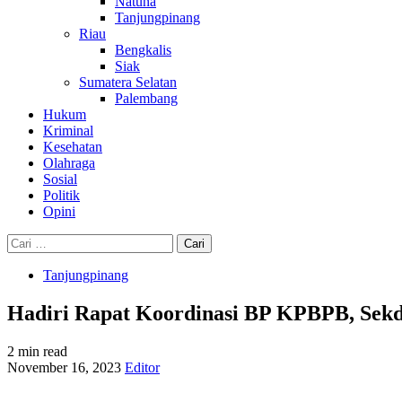
Natuna
Tanjungpinang
Riau
Bengkalis
Siak
Sumatera Selatan
Palembang
Hukum
Kriminal
Kesehatan
Olahraga
Sosial
Politik
Opini
Cari
untuk:
Tanjungpinang
Hadiri Rapat Koordinasi BP KPBPB, Sekd
2 min read
November 16, 2023
Editor