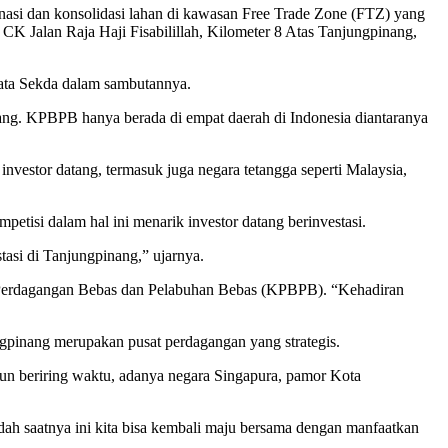
i dan konsolidasi lahan di kawasan Free Trade Zone (FTZ) yang
Jalan Raja Haji Fisabilillah, Kilometer 8 Atas Tanjungpinang,
kata Sekda dalam sambutannya.
ang. KPBPB hanya berada di empat daerah di Indonesia diantaranya
investor datang, termasuk juga negara tetangga seperti Malaysia,
etisi dalam hal ini menarik investor datang berinvestasi.
tasi di Tanjungpinang,” ujarnya.
an Perdagangan Bebas dan Pelabuhan Bebas (KPBPB). “Kehadiran
ungpinang merupakan pusat perdagangan yang strategis.
un beriring waktu, adanya negara Singapura, pamor Kota
sudah saatnya ini kita bisa kembali maju bersama dengan manfaatkan