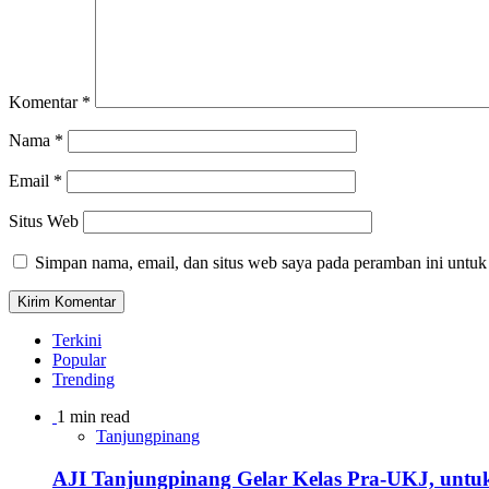
Komentar
*
Nama
*
Email
*
Situs Web
Simpan nama, email, dan situs web saya pada peramban ini untuk
Terkini
Popular
Trending
1 min read
Tanjungpinang
AJI Tanjungpinang Gelar Kelas Pra-UKJ, untu