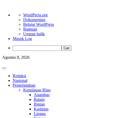
Tentang
WordPress.org
WordPress
Dokumentasi
Belajar WordPress
Bantuan
Umpan balik
Masuk Log
Cari
Skip
Agustus 8, 2026
to
content
Primary
Menu
Redaksi
Nasional
Pemerintahan
Kepulauan RIau
Anambas
Batam
Bintan
Karimun
Lingga