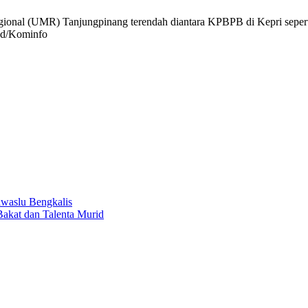
egional (UMR) Tanjungpinang terendah diantara KPBPB di Kepri seper
Red/Kominfo
awaslu Bengkalis
akat dan Talenta Murid