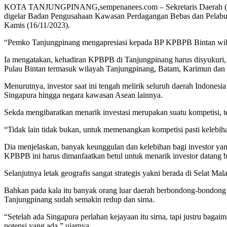
KOTA TANJUNGPINANG,sempenanees.com – Sekretaris Daerah (Sekda)
digelar Badan Pengusahaan Kawasan Perdagangan Bebas dan Pelabuha
Kamis (16/11/2023).
“Pemko Tanjungpinang mengapresiasi kepada BP KPBPB Bintan wilay
Ia mengatakan, kehadiran KPBPB di Tanjungpinang harus disyukuri, 
Pulau Bintan termasuk wilayah Tanjungpinang, Batam, Karimun dan
Menurutnya, investor saat ini tengah melirik seluruh daerah Indonesi
Singapura hingga negara kawasan Asean lainnya.
Sekda mengibaratkan menarik investasi merupakan suatu kompetisi, ten
“Tidak lain tidak bukan, untuk memenangkan kompetisi pasti kelebih
Dia menjelaskan, banyak keunggulan dan kelebihan bagi investor y
KPBPB ini harus dimanfaatkan betul untuk menarik investor datang b
Selanjutnya letak geografis sangat strategis yakni berada di Selat 
Bahkan pada kala itu banyak orang luar daerah berbondong-bondong
Tanjungpinang sudah semakin redup dan sirna.
“Setelah ada Singapura perlahan kejayaan itu sirna, tapi justru baga
potensi yang ada,” ujarnya.