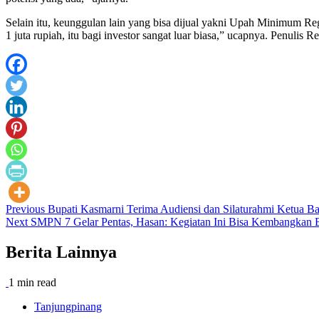
Selain itu, keunggulan lain yang bisa dijual yakni Upah Minimum R
1 juta rupiah, itu bagi investor sangat luar biasa,” ucapnya. Penulis 
Post
Previous
Bupati Kasmarni Terima Audiensi dan Silaturahmi Ketua B
Next
SMPN 7 Gelar Pentas, Hasan: Kegiatan Ini Bisa Kembangkan B
navigation
Berita Lainnya
1 min read
Tanjungpinang