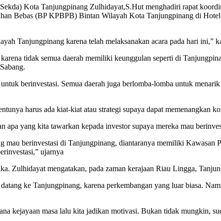
 Kota Tanjungpinang Zulhidayat,S.Hut menghadiri rapat koordinas
n Bebas (BP KPBPB) Bintan Wilayah Kota Tanjungpinang di Hotel CK 
ah Tanjungpinang karena telah melaksanakan acara pada hari ini,” 
karena tidak semua daerah memiliki keunggulan seperti di Tanjungpin
 Sabang.
a untuk berinvestasi. Semua daerah juga berlomba-lomba untuk menarik 
tunya harus ada kiat-kiat atau strategi supaya dapat memenangkan komp
an apa yang kita tawarkan kepada investor supaya mereka mau berinves
ang mau berinvestasi di Tanjungpinang, diantaranya memiliki Kawas
erinvestasi,” ujarnya
Malaka. Zulhidayat mengatakan, pada zaman kerajaan Riau Lingga, Tanj
 datang ke Tanjungpinang, karena perkembangan yang luar biasa. Nam
imana kejayaan masa lalu kita jadikan motivasi. Bukan tidak mungkin, 