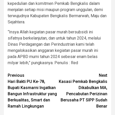
kepedulian dan komitmen Pemkab Bengkalis dalam
menjalan setiap misi maupun program unggulan, demi
terwujudnya Kabupaten Bengkalis Bermarwah, Maju dan
Sejahtera.
“Insya Allah kegiatan pasar murah bersubsidi ini
sifatnya berkelanjutan, dan untuk tahun 2024, melalui
Dinas Perdagangan dan Perindustrian kami telah
mengalokasikan anggaran kegiatan pasar murah ini
pada APBD murni tahun 2024 sebesar enam belas
milyar lebih,” pungkasnya. Penulis : Red
Post
Previous
Next
Hari Bakti PU Ke-78,
Kasasi Pemkab Bengkalis
navigation
Bupati Kasmarni Ingatkan
Dikabulkan MA,
Bangun Infrastruktur yang
Pencabutan Perizinan
Berkualitas, Smart dan
Berusaha PT SIPP Sudah
Ramah Lingkungan
Benar