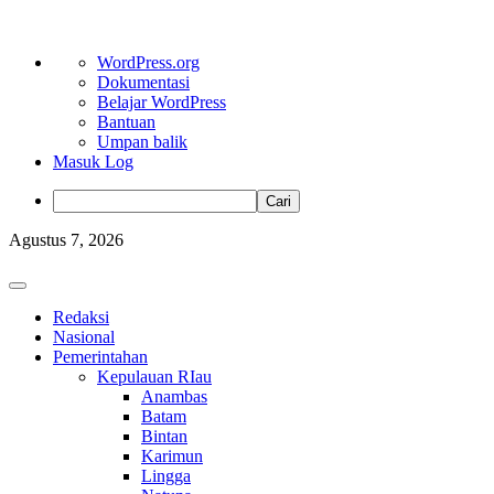
Tentang
WordPress.org
WordPress
Dokumentasi
Belajar WordPress
Bantuan
Umpan balik
Masuk Log
Cari
Skip
Agustus 7, 2026
to
content
Primary
Menu
Redaksi
Nasional
Pemerintahan
Kepulauan RIau
Anambas
Batam
Bintan
Karimun
Lingga