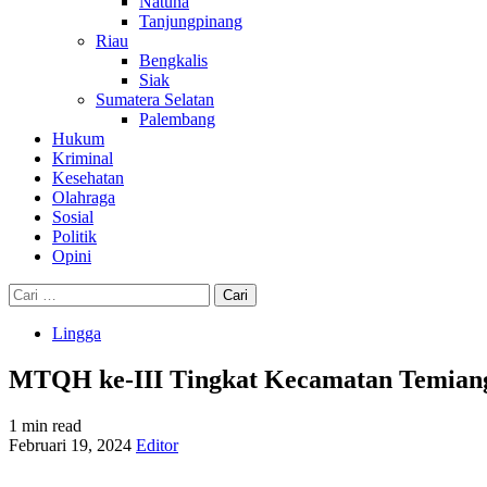
Natuna
Tanjungpinang
Riau
Bengkalis
Siak
Sumatera Selatan
Palembang
Hukum
Kriminal
Kesehatan
Olahraga
Sosial
Politik
Opini
Cari
untuk:
Lingga
MTQH ke-III Tingkat Kecamatan Temiang 
1 min read
Februari 19, 2024
Editor