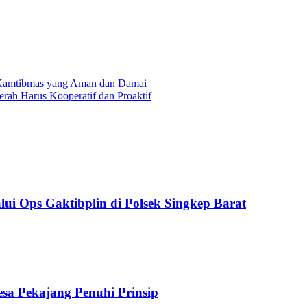
i Kamtibmas yang Aman dan Damai
rah Harus Kooperatif dan Proaktif
ui Ops Gaktibplin di Polsek Singkep Barat
sa Pekajang Penuhi Prinsip