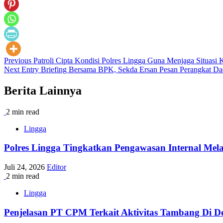
Post
Previous
Patroli Cipta Kondisi Polres Lingga Guna Menjaga Situas
Next
Entry Briefing Bersama BPK, Sekda Ersan Pesan Perangkat Dae
navigation
Berita Lainnya
2 min read
Lingga
Polres Lingga Tingkatkan Pengawasan Internal Melal
Juli 24, 2026
Editor
2 min read
Lingga
Penjelasan PT CPM Terkait Aktivitas Tambang Di De