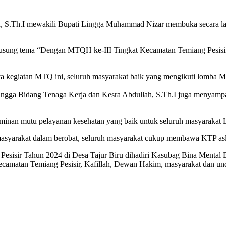
ah, S.Th.I mewakili Bupati Lingga Muhammad Nizar membuka secara 
ung tema “Dengan MTQH ke-III Tingkat Kecamatan Temiang Pesisir, 
nya kegiatan MTQ ini, seluruh masyarakat baik yang mengikuti lom
ga Bidang Tenaga Kerja dan Kesra Abdullah, S.Th.I juga menyampaik
minan mutu pelayanan kesehatan yang baik untuk seluruh masyarakat 
asyarakat dalam berobat, seluruh masyarakat cukup membawa KTP asl
sisir Tahun 2024 di Desa Tajur Biru dihadiri Kasubag Bina Mental B
amatan Temiang Pesisir, Kafillah, Dewan Hakim, masyarakat dan und