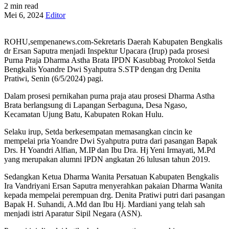
2 min read
Mei 6, 2024
Editor
ROHU,sempenanews.com-Sekretaris Daerah Kabupaten Bengkalis
dr Ersan Saputra menjadi Inspektur Upacara (Irup) pada prosesi
Purna Praja Dharma Astha Brata IPDN Kasubbag Protokol Setda
Bengkalis Yoandre Dwi Syahputra S.STP dengan drg Denita
Pratiwi, Senin (6/5/2024) pagi.
Dalam prosesi pernikahan purna praja atau prosesi Dharma Astha
Brata berlangsung di Lapangan Serbaguna, Desa Ngaso,
Kecamatan Ujung Batu, Kabupaten Rokan Hulu.
Selaku irup, Setda berkesempatan memasangkan cincin ke
mempelai pria Yoandre Dwi Syahputra putra dari pasangan Bapak
Drs. H Yoandri Alfian, M.IP dan Ibu Dra. Hj Yeni Irmayati, M.Pd
yang merupakan alumni IPDN angkatan 26 lulusan tahun 2019.
Sedangkan Ketua Dharma Wanita Persatuan Kabupaten Bengkalis
Ira Vandriyani Ersan Saputra menyerahkan pakaian Dharma Wanita
kepada mempelai perempuan drg. Denita Pratiwi putri dari pasangan
Bapak H. Suhandi, A.Md dan Ibu Hj. Mardiani yang telah sah
menjadi istri Aparatur Sipil Negara (ASN).