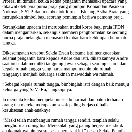
Prosesi ini dimulai ketika kedua pengantin memasuki upacara yang
dikawal oleh para purna praja yang dipimpin Komandan Pasukan
Nukman, S.STP, dan membentuk formasi Bintang Astha Brata yang
merupakan simbol bagi seorang pemimpin berjiwa pamong praja.
Serangkaian upacara ini merupakan tradisi korps bagi praja IPDN
dalam mengantarkan, sekaligus memberi penghormatan ke seorang
purna praja melangkah memasuki lembar baru kehidupan berumah
tangga.
Dikesempatan tersebut Sekda Ersan bersama istri mengucapkan
selamat pengantin baru kepada Andre dan istri, dikatakannya Andre
saat ini sudah memiliki tanggung jawab sebagai seorang suami dan
kepala rumah tangga yang harus mampu memimpin rumah
tangganya menjadi keluarga sakinah mawaddah wa rahmah.
“Sebagai kepala rumah tangga, bimbinglah istri dengan baik menuju
keluarga yang SaMaRa,” ungkapnya.
Ia meminta kedua mempelai ini selalu hormat dan patuh terhadap
orang tua mereka merupakan sosok paling berjasa dibalik
kesuksesan anak-anaknya.
“Meski telah membangun rumah tangga sendiri, tetaplah selalu
menghormati orang tua. Merekalah yang paling berjasa mendidik
anak-anaknya hingga sukses seperti saat ini,” pesan Sekda.Penulis