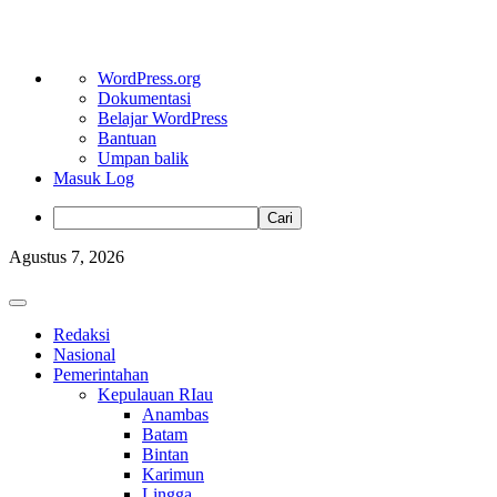
Tentang
WordPress.org
WordPress
Dokumentasi
Belajar WordPress
Bantuan
Umpan balik
Masuk Log
Cari
Skip
Agustus 7, 2026
to
content
Primary
Menu
Redaksi
Nasional
Pemerintahan
Kepulauan RIau
Anambas
Batam
Bintan
Karimun
Lingga