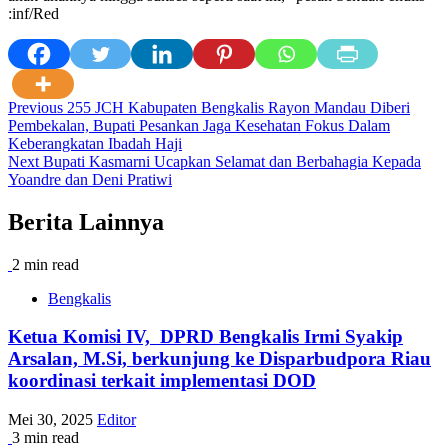
:inf/Red
Post
Previous
255 JCH Kabupaten Bengkalis Rayon Mandau Diberi
Pembekalan, Bupati Pesankan Jaga Kesehatan Fokus Dalam
navigation
Keberangkatan Ibadah Haji
Next
Bupati Kasmarni Ucapkan Selamat dan Berbahagia Kepada
Yoandre dan Deni Pratiwi
Berita Lainnya
2 min read
Bengkalis
Ketua Komisi IV, DPRD Bengkalis Irmi Syakip
Arsalan, M.Si, berkunjung ke Disparbudpora Riau
koordinasi terkait implementasi DOD
Mei 30, 2025
Editor
3 min read