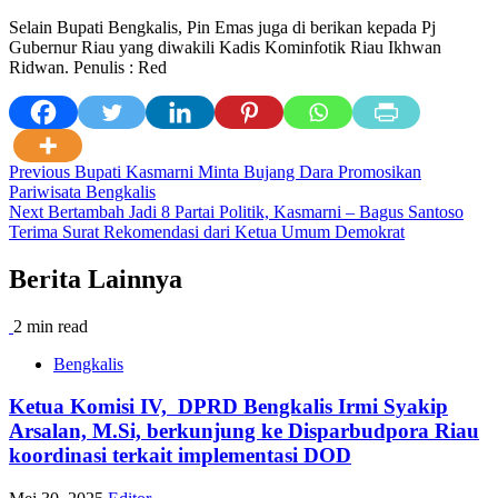
Selain Bupati Bengkalis, Pin Emas juga di berikan kepada Pj
Gubernur Riau yang diwakili Kadis Kominfotik Riau Ikhwan
Ridwan. Penulis : Red
Post
Previous
Bupati Kasmarni Minta Bujang Dara Promosikan
Pariwisata Bengkalis
navigation
Next
Bertambah Jadi 8 Partai Politik, Kasmarni – Bagus Santoso
Terima Surat Rekomendasi dari Ketua Umum Demokrat
Berita Lainnya
2 min read
Bengkalis
Ketua Komisi IV, DPRD Bengkalis Irmi Syakip
Arsalan, M.Si, berkunjung ke Disparbudpora Riau
koordinasi terkait implementasi DOD