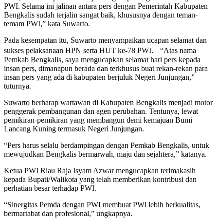
PWI. Selama ini jalinan antara pers dengan Pemerintah Kabupaten
Bengkalis sudah terjalin sangat baik, khususnya dengan teman-
temam PWI,” kata Suwarto.
Pada kesempatan itu, Suwarto menyampaikan ucapan selamat dan
sukses pelaksanaan HPN serta HUT ke-78 PWI. “Atas nama
Pemkab Bengkalis, saya mengucapkan selamat hari pers kepada
insan pers, dimanapun berada dan terkhusus buat rekan-rekan para
insan pers yang ada di kabupaten berjuluk Negeri Junjungan,”
tuturnya.
Suwarto berharap wartawan di Kabupaten Bengkalis menjadi motor
penggerak pembangunan dan agen perubahan. Tentunya, lewat
pemikiran-pemikiran yang membangun demi kemajuan Bumi
Lancang Kuning termasuk Negeri Junjungan.
“Pers harus selalu berdampingan dengan Pemkab Bengkalis, untuk
mewujudkan Bengkalis bermarwah, maju dan sejahtera,” katanya.
Ketua PWI Riau Raja Isyam Azwar mengucapkan terimakasih
kepada Bupati/Walikota yang telah memberikan kontribusi dan
perhatian besar terhadap PWI.
“Sinergitas Pemda dengan PWI membuat PWl lebih berkualitas,
bermartabat dan profesional,” ungkapnya.