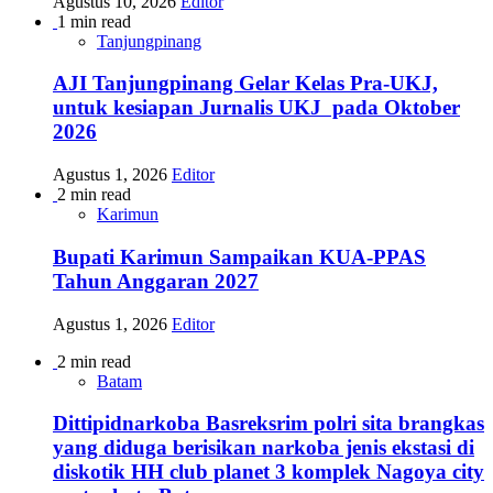
Agustus 10, 2026
Editor
1 min read
Tanjungpinang
AJI Tanjungpinang Gelar Kelas Pra-UKJ,
untuk kesiapan Jurnalis UKJ pada Oktober
2026
Agustus 1, 2026
Editor
2 min read
Karimun
Bupati Karimun Sampaikan KUA-PPAS
Tahun Anggaran 2027
Agustus 1, 2026
Editor
2 min read
Batam
Dittipidnarkoba Basreksrim polri sita brangkas
yang diduga berisikan narkoba jenis ekstasi di
diskotik HH club planet 3 komplek Nagoya city