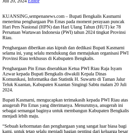
Juli 20, 2024
Editor
KUANSING,sempenanews.com – Bupati Bengkalis Kasmarni
menerima penghargaan Pin Emas pada moment perayaan puncak
Hari Pers Nasional (HPN) dan Hari Ulang Tahun (HUT) ke 78
Persatuan Wartawan Indonesia (PWI) tahun 2024 tingkat Provinsi
Riau.
Penghargaan diberikan atas kiprah dan dedikasi Bupati Kasmarni
selama ini, yang selalu mendukung dan memajukan organisasi PWI
Provinsi Riau terkhusus di Kabupaten Bengkalis.
Penghargaan Pin Emas diserahkan Ketua PWI Riau Raja Isyam
Azwar kepada Bupati Bengkalis diwakili Kepala Dinas
Komunikasi, Informatika dan Statistik H. Suwarto di Taman Jalur
Teluk Kuantan, Kabupaten Kuantan Singingi Sabtu malam 20 Juli
2024.
Bupati Kasmarni, mengucapkan terimakasih kepada PWI Riau atas
anugerah Pin Emas yang diterimanya. Menurutnya, anugerah ini
sebagai semangat baginya untuk membangun Kabupaten Bengkalis
menjadi lebih maju.
“Sebuah kehormatan dan penghargaan yang sangat luar biasa bagi
kami, untuk tetap selalu menjadi bagian penting dari keluarga besar