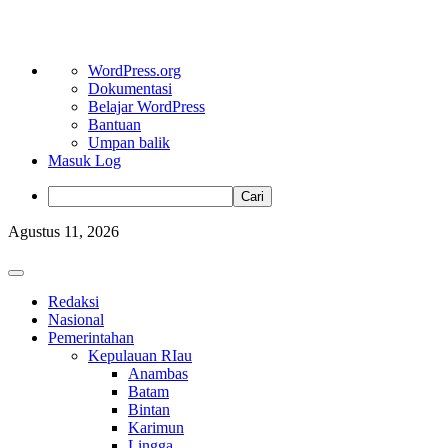
Tentang
WordPress.org
WordPress
Dokumentasi
Belajar WordPress
Bantuan
Umpan balik
Masuk Log
Cari
Skip
Agustus 11, 2026
to
content
Primary
Menu
Redaksi
Nasional
Pemerintahan
Kepulauan RIau
Anambas
Batam
Bintan
Karimun
Lingga