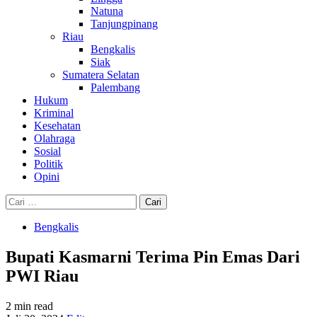
Natuna
Tanjungpinang
Riau
Bengkalis
Siak
Sumatera Selatan
Palembang
Hukum
Kriminal
Kesehatan
Olahraga
Sosial
Politik
Opini
Cari
untuk:
Bengkalis
Bupati Kasmarni Terima Pin Emas Dari
PWI Riau
2 min read