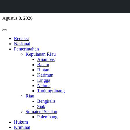
Skip
Agustus 8, 2026
to
content
Primary
Menu
Redaksi
Nasional
Pemerintahan
Kepulauan RIau
Anambas
Batam
Bintan
Karimun
Lingga
Natuna
Tanjungpinang
Riau
Bengkalis
Siak
Sumatera Selatan
Palembang
Hukum
Kriminal