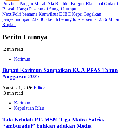
Post
Previous
Pangan Murah Ala Bhabin, Brigpol Rian Jual Gula di
Bawah Harga Pasaran di Sungai Lumpu,
navigation
Next
Polri bersama Kanwilsus DJBC Kepri Gagalkan
penyelundupan 237.305 benih bening lobster senilai 23,6 Miliar
Rupiah
Berita Lainnya
2 min read
Karimun
Bupati Karimun Sampaikan KUA-PPAS Tahun
Anggaran 2027
Agustus 1, 2026
Editor
3 min read
Karimun
Kepulauan RIau
Tata Kelolah PT. MSM Tiga Matra Satria,
“amburadul” bahkan adukan Media