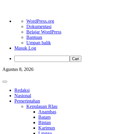
Tentang
WordPress.org
WordPress
Dokumentasi
Belajar WordPress
Bantuan
Umpan balik
Masuk Log
Cari
Skip
Agustus 8, 2026
to
content
Primary
Menu
Redaksi
Nasional
Pemerintahan
Kepulauan RIau
Anambas
Batam
Bintan
Karimun
Lingga