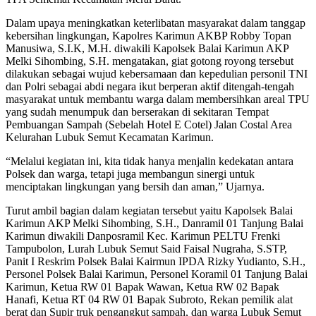
Dalam upaya meningkatkan keterlibatan masyarakat dalam tanggap
kebersihan lingkungan, Kapolres Karimun AKBP Robby Topan
Manusiwa, S.I.K, M.H. diwakili Kapolsek Balai Karimun AKP
Melki Sihombing, S.H. mengatakan, giat gotong royong tersebut
dilakukan sebagai wujud kebersamaan dan kepedulian personil TNI
dan Polri sebagai abdi negara ikut berperan aktif ditengah-tengah
masyarakat untuk membantu warga dalam membersihkan areal TPU
yang sudah menumpuk dan berserakan di sekitaran Tempat
Pembuangan Sampah (Sebelah Hotel E Cotel) Jalan Costal Area
Kelurahan Lubuk Semut Kecamatan Karimun.
“Melalui kegiatan ini, kita tidak hanya menjalin kedekatan antara
Polsek dan warga, tetapi juga membangun sinergi untuk
menciptakan lingkungan yang bersih dan aman,” Ujarnya.
Turut ambil bagian dalam kegiatan tersebut yaitu Kapolsek Balai
Karimun AKP Melki Sihombing, S.H., Danramil 01 Tanjung Balai
Karimun diwakili Danposramil Kec. Karimun PELTU Frenki
Tampubolon, Lurah Lubuk Semut Said Faisal Nugraha, S.STP,
Panit I Reskrim Polsek Balai Kairmun IPDA Rizky Yudianto, S.H.,
Personel Polsek Balai Karimun, Personel Koramil 01 Tanjung Balai
Karimun, Ketua RW 01 Bapak Wawan, Ketua RW 02 Bapak
Hanafi, Ketua RT 04 RW 01 Bapak Subroto, Rekan pemilik alat
berat dan Supir truk pengangkut sampah, dan warga Lubuk Semut