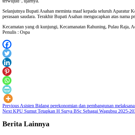
terwujud”, ujarnya.
Selanjutnya Bupati Asahan meminta maaf kepada seluruh Aparatur Ke
perasaan saudara. Terakhir Bupati Asahan mengucapkan atas nama pr
Kecamatan yang di kunjungi, Kecamanatan Rahuning, Pulau Raja, 
Penulis : Ospa
Post
Previous
Asisten Bidang perekonomian dan pembangunan melaksanaka
Next
KPU Sumut Tetapkan H Surya BSc Sebagai Wagubsu 2025-20
navigation
Berita Lainnya