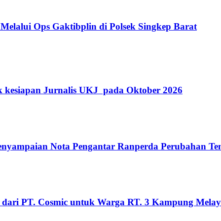
Melalui Ops Gaktibplin di Polsek Singkep Barat
k kesiapan Jurnalis UKJ pada Oktober 2026
Penyampaian Nota Pengantar Ranperda Perubahan T
 dari PT. Cosmic untuk Warga RT. 3 Kampung Mela