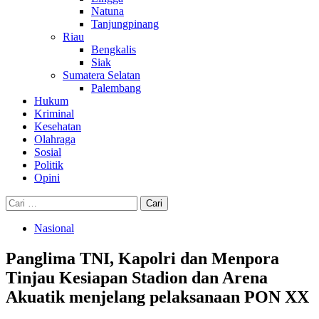
Natuna
Tanjungpinang
Riau
Bengkalis
Siak
Sumatera Selatan
Palembang
Hukum
Kriminal
Kesehatan
Olahraga
Sosial
Politik
Opini
Cari
untuk:
Nasional
Panglima TNI, Kapolri dan Menpora
Tinjau Kesiapan Stadion dan Arena
Akuatik menjelang pelaksanaan PON XX