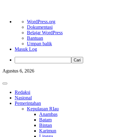
Tentang
WordPress.org
WordPress
Dokumentasi
Belajar WordPress
Bantuan
Umpan balik
Masuk Log
Cari
Skip
Agustus 6, 2026
to
content
Primary
Menu
Redaksi
Nasional
Pemerintahan
Kepulauan RIau
Anambas
Batam
Bintan
Karimun
Lingga