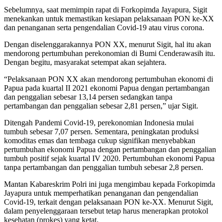
Sebelumnya, saat memimpin rapat di Forkopimda Jayapura, Sigit
menekankan untuk memastikan kesiapan pelaksanaan PON ke-XX
dan penanganan serta pengendalian Covid-19 atau virus corona.
Dengan diselenggarakannya PON XX, menurut Sigit, hal itu akan
mendorong pertumbuhan perekonomian di Bumi Cenderawasih itu.
Dengan begitu, masyarakat setempat akan sejahtera.
“Pelaksanaan PON XX akan mendorong pertumbuhan ekonomi di
Papua pada kuartal II 2021 ekonomi Papua dengan pertambangan
dan penggalian sebesar 13,14 persen sedangkan tanpa
pertambangan dan penggalian sebesar 2,81 persen,” ujar Sigit.
Ditengah Pandemi Covid-19, perekonomian Indonesia mulai
tumbuh sebesar 7,07 persen. Sementara, peningkatan produksi
komoditas emas dan tembaga cukup signifikan menyebabkan
pertumbuhan ekonomi Papua dengan pertambangan dan penggalian
tumbuh positif sejak kuartal IV 2020. Pertumbuhan ekonomi Papua
tanpa pertambangan dan penggalian tumbuh sebesar 2,8 persen.
Mantan Kabareskrim Polri ini juga mengimbau kepada Forkopimda
Jayapura untuk memperhatikan penanganan dan pengendalian
Covid-19, terkait dengan pelaksanaan PON ke-XX. Menurut Sigit,
dalam penyelenggaraan tersebut tetap harus menerapkan protokol
kesehatan (prokes) yang ketat.