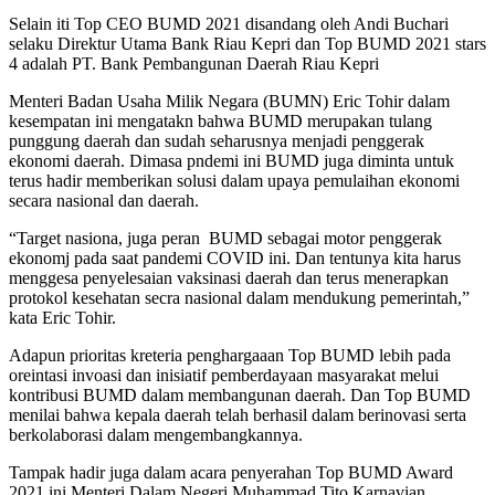
Selain iti Top CEO BUMD 2021 disandang oleh Andi Buchari
selaku Direktur Utama Bank Riau Kepri dan Top BUMD 2021 stars
4 adalah PT. Bank Pembangunan Daerah Riau Kepri
Menteri Badan Usaha Milik Negara (BUMN) Eric Tohir dalam
kesempatan ini mengatakn bahwa BUMD merupakan tulang
punggung daerah dan sudah seharusnya menjadi penggerak
ekonomi daerah. Dimasa pndemi ini BUMD juga diminta untuk
terus hadir memberikan solusi dalam upaya pemulaihan ekonomi
secara nasional dan daerah.
“Target nasiona, juga peran BUMD sebagai motor penggerak
ekonomj pada saat pandemi COVID ini. Dan tentunya kita harus
menggesa penyelesaian vaksinasi daerah dan terus menerapkan
protokol kesehatan secra nasional dalam mendukung pemerintah,”
kata Eric Tohir.
Adapun prioritas kreteria penghargaaan Top BUMD lebih pada
oreintasi invoasi dan inisiatif pemberdayaan masyarakat melui
kontribusi BUMD dalam membangunan daerah. Dan Top BUMD
menilai bahwa kepala daerah telah berhasil dalam berinovasi serta
berkolaborasi dalam mengembangkannya.
Tampak hadir juga dalam acara penyerahan Top BUMD Award
2021 ini Menteri Dalam Negeri Muhammad Tito Karnavian.