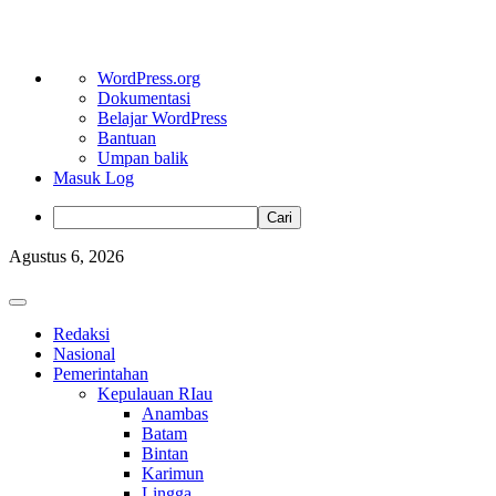
Tentang
WordPress.org
WordPress
Dokumentasi
Belajar WordPress
Bantuan
Umpan balik
Masuk Log
Cari
Skip
Agustus 6, 2026
to
content
Primary
Menu
Redaksi
Nasional
Pemerintahan
Kepulauan RIau
Anambas
Batam
Bintan
Karimun
Lingga