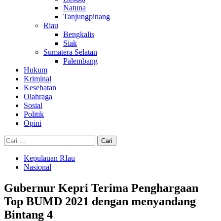
Natuna
Tanjungpinang
Riau
Bengkalis
Siak
Sumatera Selatan
Palembang
Hukum
Kriminal
Kesehatan
Olahraga
Sosial
Politik
Opini
Cari
untuk:
Kepulauan RIau
Nasional
Gubernur Kepri Terima Penghargaan
Top BUMD 2021 dengan menyandang
Bintang 4