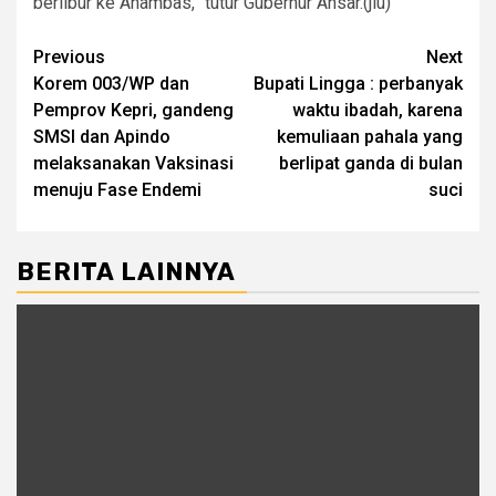
berlibur ke Anambas,” tutur Gubernur Ansar.(jlu)
Post
Previous
Next
Korem 003/WP dan
Bupati Lingga : perbanyak
navigation
Pemprov Kepri, gandeng
waktu ibadah, karena
SMSI dan Apindo
kemuliaan pahala yang
melaksanakan Vaksinasi
berlipat ganda di bulan
menuju Fase Endemi
suci
BERITA LAINNYA