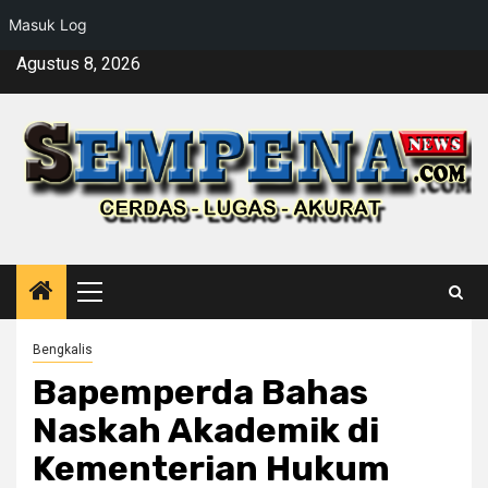
Masuk Log
Skip
Agustus 8, 2026
to
content
Primary
Menu
Bengkalis
Bapemperda Bahas
Naskah Akademik di
Kementerian Hukum