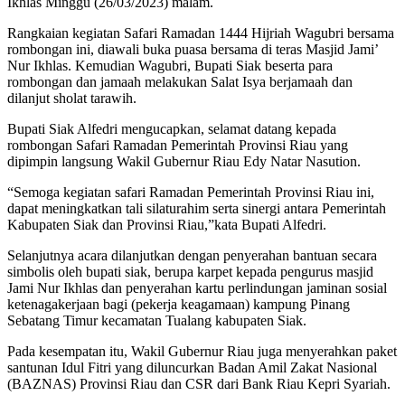
Ikhlas Minggu (26/03/2023) malam.
Rangkaian kegiatan Safari Ramadan 1444 Hijriah Wagubri bersama
rombongan ini, diawali buka puasa bersama di teras Masjid Jami’
Nur Ikhlas. Kemudian Wagubri, Bupati Siak beserta para
rombongan dan jamaah melakukan Salat Isya berjamaah dan
dilanjut sholat tarawih.
Bupati Siak Alfedri mengucapkan, selamat datang kepada
rombongan Safari Ramadan Pemerintah Provinsi Riau yang
dipimpin langsung Wakil Gubernur Riau Edy Natar Nasution.
“Semoga kegiatan safari Ramadan Pemerintah Provinsi Riau ini,
dapat meningkatkan tali silaturahim serta sinergi antara Pemerintah
Kabupaten Siak dan Provinsi Riau,”kata Bupati Alfedri.
Selanjutnya acara dilanjutkan dengan penyerahan bantuan secara
simbolis oleh bupati siak, berupa karpet kepada pengurus masjid
Jami Nur Ikhlas dan penyerahan kartu perlindungan jaminan sosial
ketenagakerjaan bagi (pekerja keagamaan) kampung Pinang
Sebatang Timur kecamatan Tualang kabupaten Siak.
Pada kesempatan itu, Wakil Gubernur Riau juga menyerahkan paket
santunan Idul Fitri yang diluncurkan Badan Amil Zakat Nasional
(BAZNAS) Provinsi Riau dan CSR dari Bank Riau Kepri Syariah.