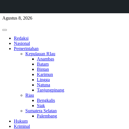
Skip
Agustus 8, 2026
to
content
Primary
Menu
Redaksi
Nasional
Pemerintahan
Kepulauan RIau
Anambas
Batam
Bintan
Karimun
Lingga
Natuna
Tanjungpinang
Riau
Bengkalis
Siak
Sumatera Selatan
Palembang
Hukum
Kriminal