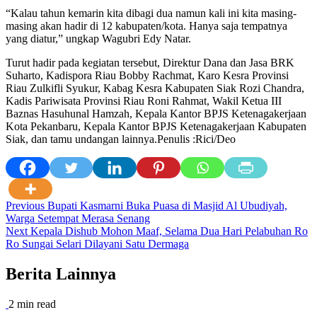
“Kalau tahun kemarin kita dibagi dua namun kali ini kita masing-
masing akan hadir di 12 kabupaten/kota. Hanya saja tempatnya
yang diatur,” ungkap Wagubri Edy Natar.
Turut hadir pada kegiatan tersebut, Direktur Dana dan Jasa BRK
Suharto, Kadispora Riau Bobby Rachmat, Karo Kesra Provinsi
Riau Zulkifli Syukur, Kabag Kesra Kabupaten Siak Rozi Chandra,
Kadis Pariwisata Provinsi Riau Roni Rahmat, Wakil Ketua III
Baznas Hasuhunal Hamzah, Kepala Kantor BPJS Ketenagakerjaan
Kota Pekanbaru, Kepala Kantor BPJS Ketenagakerjaan Kabupaten
Siak, dan tamu undangan lainnya.Penulis :Rici/Deo
Post
Previous
Bupati Kasmarni Buka Puasa di Masjid Al Ubudiyah,
Warga Setempat Merasa Senang
navigation
Next
Kepala Dishub Mohon Maaf, Selama Dua Hari Pelabuhan Ro
Ro Sungai Selari Dilayani Satu Dermaga
Berita Lainnya
2 min read