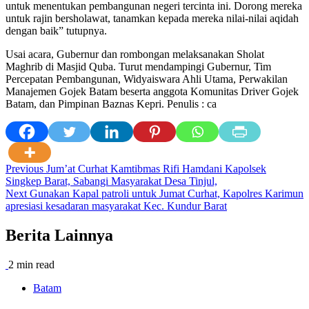
untuk menentukan pembangunan negeri tercinta ini. Dorong mereka
untuk rajin bersholawat, tanamkan kepada mereka nilai-nilai aqidah
dengan baik” tutupnya.
Usai acara, Gubernur dan rombongan melaksanakan Sholat
Maghrib di Masjid Quba. Turut mendampingi Gubernur, Tim
Percepatan Pembangunan, Widyaiswara Ahli Utama, Perwakilan
Manajemen Gojek Batam beserta anggota Komunitas Driver Gojek
Batam, dan Pimpinan Baznas Kepri. Penulis : ca
Post
Previous
Jum’at Curhat Kamtibmas Rifi Hamdani Kapolsek
Singkep Barat, Sabangi Masyarakat Desa Tinjul,
navigation
Next
Gunakan Kapal patroli untuk Jumat Curhat, Kapolres Karimun
apresiasi kesadaran masyarakat Kec. Kundur Barat
Berita Lainnya
2 min read
Batam