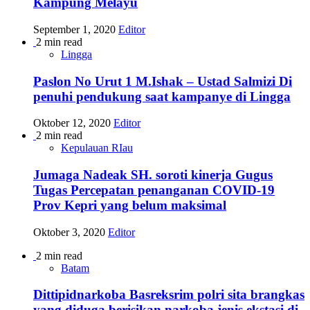
Kampung Melayu
September 1, 2020
Editor
2 min read
Lingga
Paslon No Urut 1 M.Ishak – Ustad Salmizi Di
penuhi pendukung saat kampanye di Lingga
Oktober 12, 2020
Editor
2 min read
Kepulauan RIau
Jumaga Nadeak SH. soroti kinerja Gugus
Tugas Percepatan penanganan COVID-19
Prov Kepri yang belum maksimal
Oktober 3, 2020
Editor
2 min read
Batam
Dittipidnarkoba Basreksrim polri sita brangkas
yang diduga berisikan narkoba jenis ekstasi di