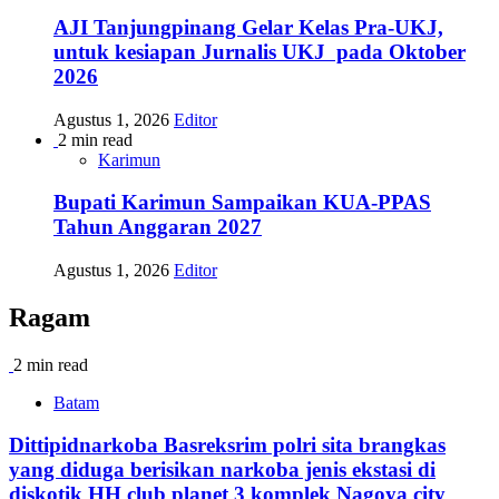
AJI Tanjungpinang Gelar Kelas Pra-UKJ,
untuk kesiapan Jurnalis UKJ pada Oktober
2026
Agustus 1, 2026
Editor
2 min read
Karimun
Bupati Karimun Sampaikan KUA-PPAS
Tahun Anggaran 2027
Agustus 1, 2026
Editor
Ragam
2 min read
Batam
Dittipidnarkoba Basreksrim polri sita brangkas
yang diduga berisikan narkoba jenis ekstasi di
diskotik HH club planet 3 komplek Nagoya city