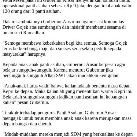
Pada kesempatan itu Gubernur Ansar menyerahkan bantuan untuk
operasional panti asuhan sebesar Rp 9 juta, dengan total anak yatim
120 orang dari 3 panti asuhan.
Dalam sambutannya Gubernur Ansar mengapresiasi komunitas
Driver Gojek atas sumbangsih dan inisiatif membantu sesama di
bulan suci Ramadhan.
“Semoga membawa keberkahan bagi kita semua. Semoga Gojek
terus berkembang, maju dan sukses serta selalu peduli kepada
masyarakat” harapnya.
Kepada anak-anak panti asuhan, Gubernur Ansar berpesan agar
belajar sungguh-sungguh. Karena menurut Gubernur jika
bersungguh-sungguh Allah SWT akan mudahkan keinginan.
“Anak-anak harus yakin bahwa kalian adalah penentu masa depan
Kepri ke depan. Maka kalianlah yang menentukan warna Kepri ini.
Belajarlah sungguh-sungguh jadikan panti asuhan ini kebanggan
kalian” pesan Gubernur.
Terakhir terhadap pengurus Panti Asuhan, Gubernur Ansar
mengajak untuk terus membina anak-anak karena merupakan masa
depan bangsa dan daerah.
“Mudah-mudahan mereka menjadi SDM yang berkualitas ke depan