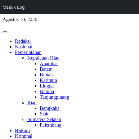
Masuk Log
Skip
Agustus 10, 2026
to
content
Primary
Menu
Redaksi
Nasional
Pemerintahan
Kepulauan RIau
Anambas
Batam
Bintan
Karimun
Lingga
Natuna
Tanjungpinang
Riau
Bengkalis
Siak
Sumatera Selatan
Palembang
Hukum
Kriminal