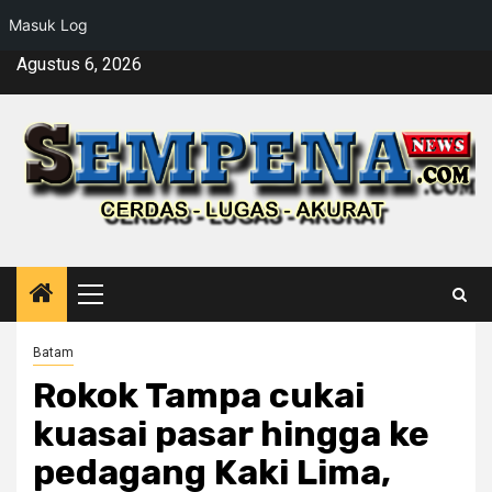
Masuk Log
Skip
Agustus 6, 2026
to
content
Primary
Menu
Batam
Rokok Tampa cukai
kuasai pasar hingga ke
pedagang Kaki Lima,