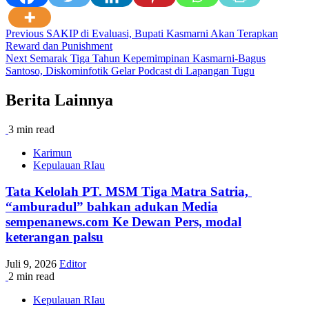
Post
Previous
SAKIP di Evaluasi, Bupati Kasmarni Akan Terapkan
Reward dan Punishment
navigation
Next
Semarak Tiga Tahun Kepemimpinan Kasmarni-Bagus
Santoso, Diskominfotik Gelar Podcast di Lapangan Tugu
Berita Lainnya
3 min read
Karimun
Kepulauan RIau
Tata Kelolah PT. MSM Tiga Matra Satria,
“amburadul” bahkan adukan Media
sempenanews.com Ke Dewan Pers, modal
keterangan palsu
Juli 9, 2026
Editor
2 min read
Kepulauan RIau