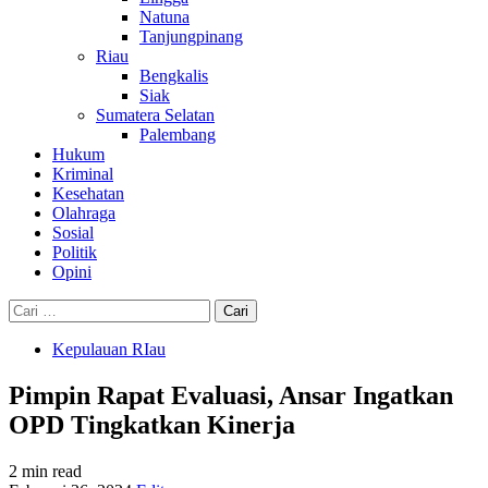
Natuna
Tanjungpinang
Riau
Bengkalis
Siak
Sumatera Selatan
Palembang
Hukum
Kriminal
Kesehatan
Olahraga
Sosial
Politik
Opini
Cari
untuk:
Kepulauan RIau
Pimpin Rapat Evaluasi, Ansar Ingatkan
OPD Tingkatkan Kinerja
2 min read