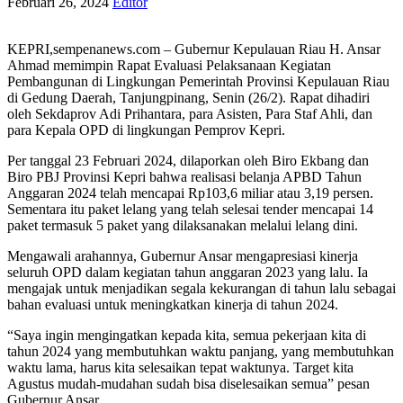
Februari 26, 2024
Editor
KEPRI,sempenanews.com – Gubernur Kepulauan Riau H. Ansar
Ahmad memimpin Rapat Evaluasi Pelaksanaan Kegiatan
Pembangunan di Lingkungan Pemerintah Provinsi Kepulauan Riau
di Gedung Daerah, Tanjungpinang, Senin (26/2). Rapat dihadiri
oleh Sekdaprov Adi Prihantara, para Asisten, Para Staf Ahli, dan
para Kepala OPD di lingkungan Pemprov Kepri.
Per tanggal 23 Februari 2024, dilaporkan oleh Biro Ekbang dan
Biro PBJ Provinsi Kepri bahwa realisasi belanja APBD Tahun
Anggaran 2024 telah mencapai Rp103,6 miliar atau 3,19 persen.
Sementara itu paket lelang yang telah selesai tender mencapai 14
paket termasuk 5 paket yang dilaksanakan melalui lelang dini.
Mengawali arahannya, Gubernur Ansar mengapresiasi kinerja
seluruh OPD dalam kegiatan tahun anggaran 2023 yang lalu. Ia
mengajak untuk menjadikan segala kekurangan di tahun lalu sebagai
bahan evaluasi untuk meningkatkan kinerja di tahun 2024.
“Saya ingin mengingatkan kepada kita, semua pekerjaan kita di
tahun 2024 yang membutuhkan waktu panjang, yang membutuhkan
waktu lama, harus kita selesaikan tepat waktunya. Target kita
Agustus mudah-mudahan sudah bisa diselesaikan semua” pesan
Gubernur Ansar.