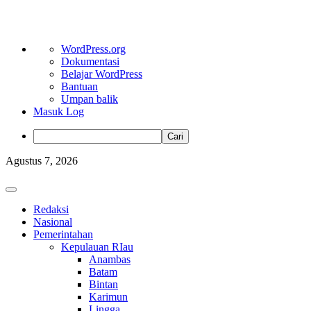
Tentang
WordPress.org
WordPress
Dokumentasi
Belajar WordPress
Bantuan
Umpan balik
Masuk Log
Cari
Skip
Agustus 7, 2026
to
content
Primary
Menu
Redaksi
Nasional
Pemerintahan
Kepulauan RIau
Anambas
Batam
Bintan
Karimun
Lingga