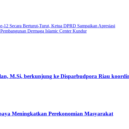
e-12 Secara Berturut-Turut, Ketua DPRD Sampaikan Apresiasi
 Pembangunan Dermaga Islamic Center Kundur
an, M.Si, berkunjung ke Disparbudpora Riau koordin
Upaya Meningkatkan Perekonomian Masyarakat