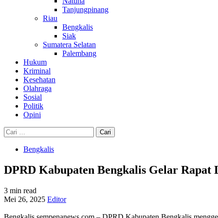
Natuna
Tanjungpinang
Riau
Bengkalis
Siak
Sumatera Selatan
Palembang
Hukum
Kriminal
Kesehatan
Olahraga
Sosial
Politik
Opini
Cari
untuk:
Bengkalis
DPRD Kabupaten Bengkalis Gelar Rapat L
3 min read
Mei 26, 2025
Editor
Bengkalis,sempenanews.com – DPRD Kabupaten Bengkalis menggelar 