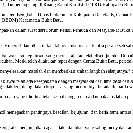
adri, dan berlangsung di Ruang Rapat Komisi II DPRD Kabupaten Beng
 Kabupaten Bengkalis, Dinas Perkebunan Kabupaten Bengkalis, Camat 
r (BBDM) Kecamatan Bukit Batu.
ikan dalam surat dari Forum Peduli Pemuda dan Masyarakat Bukit Bat
operasi dan pihak terkait lainnya agar masalah ini segera terselesaika
ahwa surat keputusan yang mereka ajukan telah disetujui oleh Bupat
cuhan. Meski telah dilakukan rapat dengan Camat Bukit Batu, persoal
 menyelesaikan masalah dan memberikan arahan langkah selanjutnya,” 
awal telah ada kesepakatan dengan masyarakat dari lima desa dan sat
g tidak tergabung dalam koperasi, yang menurutnya berada di luar ke
 data yang diterima telah sesuai dengan nama dan hak atas lahan plas
il menegaskan pentingnya keadilan, kejujuran, dan kerja sama antara
gkalis mengingatkan agar tidak ada pihak yang saling menyalahkan d