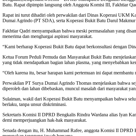
Batu. Rapat dipimpin langsung oleh Anggota Komisi III, Fakhtiar Q
Rapat ini turut dihadiri oleh perwakilan dari Dinas Koperasi UKM
Dumai Agrindo (PT SDA), serta Koperasi Bukit Batu Darul Makmu
Fakhtiar Qadri menyampaikan bahwa meski permasalahan yang disampa
menerima dan menghargai aspirasi masyarakat.
“Kami berharap Koperasi Bukit Batu dapat berkonsultasi dengan Dinas K
Ketua Forum Peduli Pemuda dan Masyarakat Bukit Batu menjelaskan b
yang tidak mendapatkan bagian lahan plasma, yang menyebabkan keri
“Oleh karena itu, besar harapan kami pertemuan ini dapat membantu
Perwakilan PT Surya Dumai Agrindo Thomas menjelaskan bahwa sejak 
diperoleh dan lahan dibebaskan, muncul masalah dari masyarakat yan
Sulaiman, wakil dari Koperasi Bukit Batu menyampaikan bahwa seluruh
berlaku, tanpa unsur diskriminasi.
Sekretaris Komisi II DPRD Bengkalis Rindra Wardana alias Iyan Kanc
demi memperjuangkan hak-hak masyarakat.
Senada dengan itu, H. Muhammad Rafee, anggota Komisi II DPRD Ben
merupakan tanggung jawab bersama.