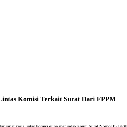
intas Komisi Terkait Surat Dari FPPM
rapat kerja lintas komisi guna menindaklanjuti Surat Nomor 021/F