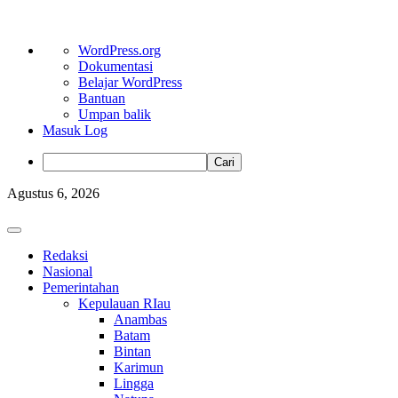
Tentang
WordPress.org
WordPress
Dokumentasi
Belajar WordPress
Bantuan
Umpan balik
Masuk Log
Cari
Skip
Agustus 6, 2026
to
content
Primary
Menu
Redaksi
Nasional
Pemerintahan
Kepulauan RIau
Anambas
Batam
Bintan
Karimun
Lingga