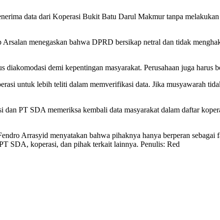
rima data dari Koperasi Bukit Batu Darul Makmur tanpa melakukan pe
p Arsalan menegaskan bahwa DPRD bersikap netral dan tidak mengha
rus diakomodasi demi kepentingan masyarakat. Perusahaan juga harus be
si untuk lebih teliti dalam memverifikasi data. Jika musyawarah tida
 dan PT SDA memeriksa kembali data masyarakat dalam daftar kopera
endro Arrasyid menyatakan bahwa pihaknya hanya berperan sebagai fa
a PT SDA, koperasi, dan pihak terkait lainnya. Penulis: Red