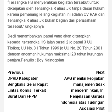
“Tersangka HS menyerahkan kegiatan tersebut untuk
dikerjakan oleh Tersangka R alias JK tanpa dasar hukum
karena pemenang lelang kegiatan ini adalah CV RAR dan
Tersangka R alias JK bukan bagian dari perusahaan
tersebut,” ungkapnya.
Dedi menambahkan, pasal yang akan diterapkan
kepada tersangka HS ialah pasal 2 jo pasal 3 UU
Tipikor, UU No. 31 Tahun 1999 jo UU No. 20 Tahun 2001
dengan ancaman hukuman maksimal 20 tahun kurungan
penjara.Penulis : Boy Nainggolan
Post
Previous
Next
DPRD Kabupaten
APG menilai kebijakan
navigation
Bengkalis Gelar Rapat
manajemen tidak
Lintas Komisi Terkait
mencerminkan, Ini
Surat Dari FPPM
Penjelasan Garuda
Indonesia atas Tudingan
Asosiasi Pilot