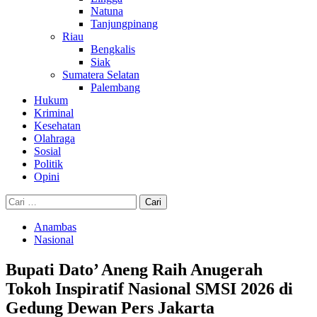
Natuna
Tanjungpinang
Riau
Bengkalis
Siak
Sumatera Selatan
Palembang
Hukum
Kriminal
Kesehatan
Olahraga
Sosial
Politik
Opini
Cari
untuk:
Anambas
Nasional
Bupati Dato’ Aneng Raih Anugerah
Tokoh Inspiratif Nasional SMSI 2026 di
Gedung Dewan Pers Jakarta