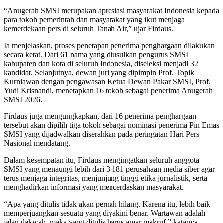
“Anugerah SMSI merupakan apresiasi masyarakat Indonesia kepada
para tokoh pemerintah dan masyarakat yang ikut menjaga
kemerdekaan pers di seluruh Tanah Air,” ujar Firdaus.
Ia menjelaskan, proses penetapan penerima penghargaan dilakukan
secara ketat. Dari 61 nama yang diusulkan pengurus SMSI
kabupaten dan kota di seluruh Indonesia, diseleksi menjadi 32
kandidat. Selanjutnya, dewan juri yang dipimpin Prof. Topik
Kurniawan dengan pengawasan Ketua Dewan Pakar SMSI, Prof.
Yudi Krisnandi, menetapkan 16 tokoh sebagai penerima Anugerah
SMSI 2026.
Firdaus juga mengungkapkan, dari 16 penerima penghargaan
tersebut akan dipilih tiga tokoh sebagai nominasi penerima Pin Emas
SMSI yang dijadwalkan diserahkan pada peringatan Hari Pers
Nasional mendatang.
Dalam kesempatan itu, Firdaus mengingatkan seluruh anggota
SMSI yang menaungi lebih dari 3.181 perusahaan media siber agar
terus menjaga integritas, menjunjung tinggi etika jurnalistik, serta
menghadirkan informasi yang mencerdaskan masyarakat.
“Apa yang ditulis tidak akan pernah hilang. Karena itu, lebih baik
memperjuangkan sesuatu yang diyakini benar. Wartawan adalah
jalan dakwah, maka yang ditulis harus amar makruf,” katanya.