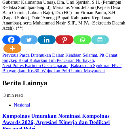
Gubernur Kalimantan Utara), Dra. Umi Sjarifah, S.H. (Pemimpin
Redaksi Sudutpandang.id), Marianus Yono Jehanu (Kepala Desa
Batu Cermin, Labuan Bajo), Dr. (HC) Jon Firman Pandu, S.H.
(Bupati Solok), Dato’ Aneng (Bupati Kabupaten Kepulauan
Anambas), serta Muhammad Nasir, S.IP., M.PA. (Sekretaris Daerah
Aceh). (**)
Post
Previous
Pasca Ditemukan Dalam Keadaan Selamat, Plt Camat
Singkep Barat Bubarkan Tim Pencarian Nurhayati,
navigation
Next
Polres Karimun Gelar Upacara, Baksos dan Syukuran HUT
Bhayangkara Ke-80, Wujudkan Polri Untuk Masyarakat
Berita Lainnya
3 min read
Nasional
Kompolnas Umumkan Nominasi Kompolnas
Awards 2026, Apresiasi Kinerja dan Dedikasi
Personel Polri