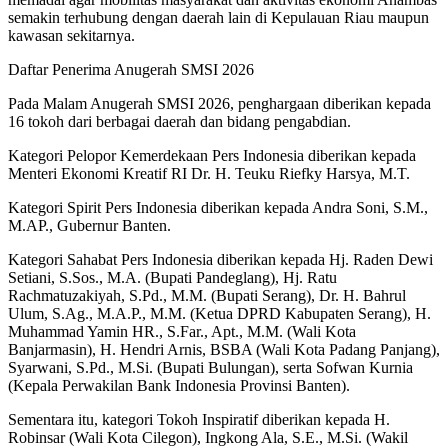
semakin terhubung dengan daerah lain di Kepulauan Riau maupun
kawasan sekitarnya.
Daftar Penerima Anugerah SMSI 2026
Pada Malam Anugerah SMSI 2026, penghargaan diberikan kepada
16 tokoh dari berbagai daerah dan bidang pengabdian.
Kategori Pelopor Kemerdekaan Pers Indonesia diberikan kepada
Menteri Ekonomi Kreatif RI Dr. H. Teuku Riefky Harsya, M.T.
Kategori Spirit Pers Indonesia diberikan kepada Andra Soni, S.M.,
M.AP., Gubernur Banten.
Kategori Sahabat Pers Indonesia diberikan kepada Hj. Raden Dewi
Setiani, S.Sos., M.A. (Bupati Pandeglang), Hj. Ratu
Rachmatuzakiyah, S.Pd., M.M. (Bupati Serang), Dr. H. Bahrul
Ulum, S.Ag., M.A.P., M.M. (Ketua DPRD Kabupaten Serang), H.
Muhammad Yamin HR., S.Far., Apt., M.M. (Wali Kota
Banjarmasin), H. Hendri Arnis, BSBA (Wali Kota Padang Panjang),
Syarwani, S.Pd., M.Si. (Bupati Bulungan), serta Sofwan Kurnia
(Kepala Perwakilan Bank Indonesia Provinsi Banten).
Sementara itu, kategori Tokoh Inspiratif diberikan kepada H.
Robinsar (Wali Kota Cilegon), Ingkong Ala, S.E., M.Si. (Wakil