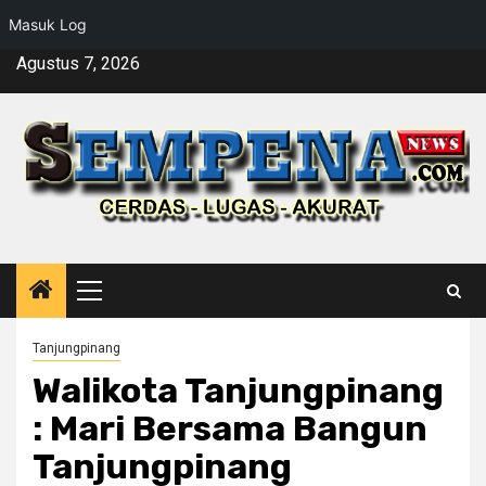
Masuk Log
Skip
Agustus 7, 2026
to
content
Primary
Menu
Tanjungpinang
Walikota Tanjungpinang
: Mari Bersama Bangun
Tanjungpinang