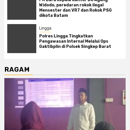
Widodo, peredaran rokok ilegal
Mensester dan VR7 dan Rokok PSG
dikota Batam
Lingga
Polres Lingga Tingkatkan
Pengawasan Internal Melalui Ops
Gaktibplin di Polsek Singkep Barat
RAGAM