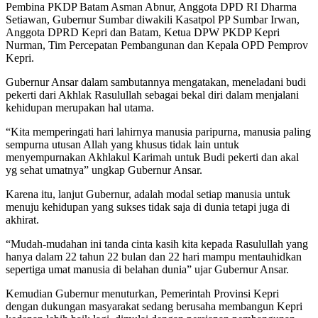
Pembina PKDP Batam Asman Abnur, Anggota DPD RI Dharma
Setiawan, Gubernur Sumbar diwakili Kasatpol PP Sumbar Irwan,
Anggota DPRD Kepri dan Batam, Ketua DPW PKDP Kepri
Nurman, Tim Percepatan Pembangunan dan Kepala OPD Pemprov
Kepri.
Gubernur Ansar dalam sambutannya mengatakan, meneladani budi
pekerti dari Akhlak Rasulullah sebagai bekal diri dalam menjalani
kehidupan merupakan hal utama.
“Kita memperingati hari lahirnya manusia paripurna, manusia paling
sempurna utusan Allah yang khusus tidak lain untuk
menyempurnakan Akhlakul Karimah untuk Budi pekerti dan akal
yg sehat umatnya” ungkap Gubernur Ansar.
Karena itu, lanjut Gubernur, adalah modal setiap manusia untuk
menuju kehidupan yang sukses tidak saja di dunia tetapi juga di
akhirat.
“Mudah-mudahan ini tanda cinta kasih kita kepada Rasulullah yang
hanya dalam 22 tahun 22 bulan dan 22 hari mampu mentauhidkan
sepertiga umat manusia di belahan dunia” ujar Gubernur Ansar.
Kemudian Gubernur menuturkan, Pemerintah Provinsi Kepri
dengan dukungan masyarakat sedang berusaha membangun Kepri