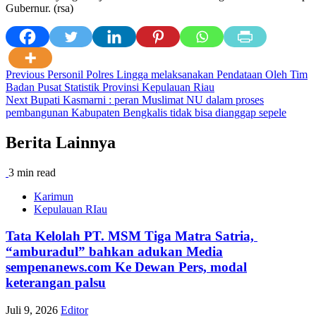
Gubernur. (rsa)
Post
Previous
Personil Polres Lingga melaksanakan Pendataan Oleh Tim
Badan Pusat Statistik Provinsi Kepulauan Riau
navigation
Next
Bupati Kasmarni : peran Muslimat NU dalam proses
pembangunan Kabupaten Bengkalis tidak bisa dianggap sepele
Berita Lainnya
3 min read
Karimun
Kepulauan RIau
Tata Kelolah PT. MSM Tiga Matra Satria,
“amburadul” bahkan adukan Media
sempenanews.com Ke Dewan Pers, modal
keterangan palsu
Juli 9, 2026
Editor