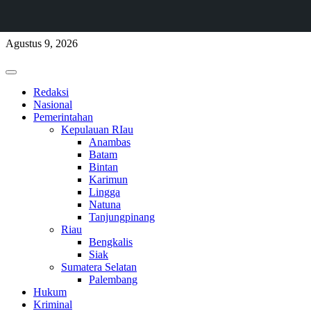
Skip
Agustus 9, 2026
to
content
Primary
Menu
Redaksi
Nasional
Pemerintahan
Kepulauan RIau
Anambas
Batam
Bintan
Karimun
Lingga
Natuna
Tanjungpinang
Riau
Bengkalis
Siak
Sumatera Selatan
Palembang
Hukum
Kriminal